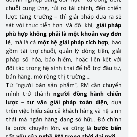
chuỗi cung ứng, rủi ro tài chính, đến chiến
lược tăng trưởng – thì giải pháp đưa ra sẽ
sát với thực tiễn hơn. Và đôi khi,
giải pháp
phù hợp không phải là một khoản vay đơn
lẻ
, mà là cả
một hệ giải pháp tích hợp
, bao
gồm tài trợ chuỗi, quản lý dòng tiền, giải
pháp số hóa, bảo hiểm, hoặc liên kết với
đối tác trong hệ sinh thái để hỗ trợ đầu tư,
bán hàng, mở rộng thị trường,...
Từ “người bán sản phẩm”, RM cần chuyển
mình trở thành
người đồng hành chiến
lược – tư vấn giải pháp toàn diện
, dựa
trên việc hiểu sâu cả khách hàng và hệ sinh
thái mà ngân hàng đang sở hữu. Đó chính
là bước chuyển lớn, và cũng là
bước tiến
tất yếu của nghề RM trong thời đại mới.