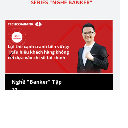
SERIES "NGHỀ BANKER"
Nghề "Banker" Tập
10